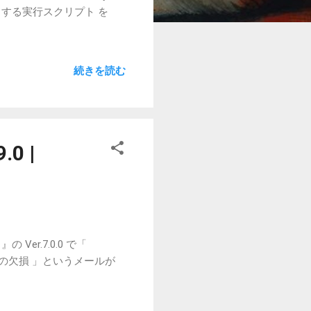
ドする実行スクリプト を
続きを読む
0 |
er.7.0.0 で「
SYM の欠損 」というメールが