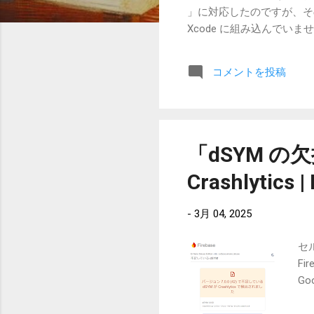
」に対応したのですが、そ
Xcode に組み込んでいま
コメントを投稿
「dSYM の欠損」
Crashlytics |
-
3月 04, 2025
セ
Fi
Go