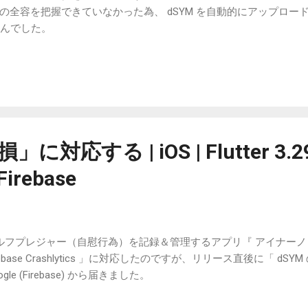
の全容を把握できていなかった為、 dSYM を自動的にアップロー
せんでした。
に対応する | iOS | Flutter 3.29.
 Firebase
ルフプレジャー（自慰行為）を記録＆管理するアプリ『 アイナーノ 』の V
rebase Crashlytics 」に対応したのですが、リリース直後に「 d
ogle (Firebase) から届きました。