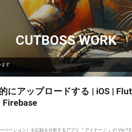
スキップしてメイン コンテンツに移動
CUTBOSS WORK
います
にアップロードする | iOS | Flutte
| Firebase
ョン）を記録＆分析するアプリ『 アイナーノ 』の Ver.7.0.0 で「 Fir